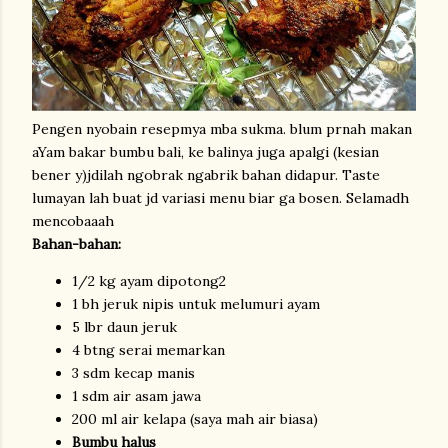
Pengen nyobain resepmya mba sukma. blum prnah makan
aYam bakar bumbu bali, ke balinya juga apalgi (kesian
bener y)jdilah ngobrak ngabrik bahan didapur. Taste
lumayan lah buat jd variasi menu biar ga bosen. Selamadh
mencobaaah
Bahan-bahan:
1/2 kg ayam dipotong2
1 bh jeruk nipis untuk melumuri ayam
5 lbr daun jeruk
4 btng serai memarkan
3 sdm kecap manis
1 sdm air asam jawa
200 ml air kelapa (saya mah air biasa)
Bumbu halus