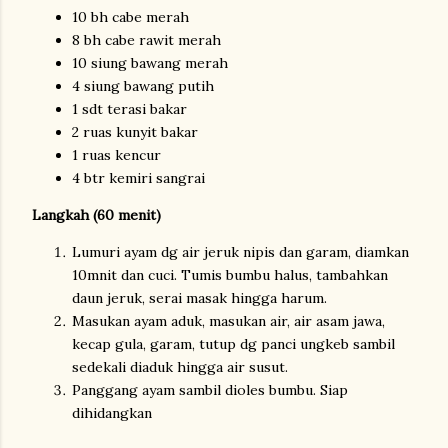
10 bh cabe merah
8 bh cabe rawit merah
10 siung bawang merah
4 siung bawang putih
1 sdt terasi bakar
2 ruas kunyit bakar
1 ruas kencur
4 btr kemiri sangrai
Langkah (60 menit)
Lumuri ayam dg air jeruk nipis dan garam, diamkan
10mnit dan cuci. Tumis bumbu halus, tambahkan
daun jeruk, serai masak hingga harum.
Masukan ayam aduk, masukan air, air asam jawa,
kecap gula, garam, tutup dg panci ungkeb sambil
sedekali diaduk hingga air susut.
Panggang ayam sambil dioles bumbu. Siap
dihidangkan